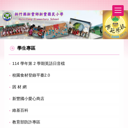
跳
到
主
要
內
容
區
學生專區
114 學年第 2 學期英語日音檔
校園食材登錄平臺2.0
因 材 網
新豐國小愛心商店
維基百科
教育部防詐專區