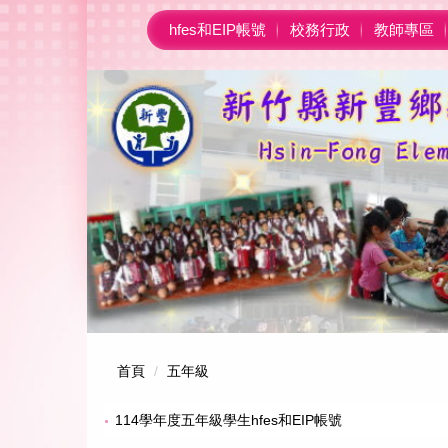
跳
hfes和EIP帳號
校務行政
教師專區
到
主
要
內
容
區
首頁
五年級
114學年度五年級學生hfes和EIP帳號