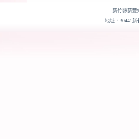
新竹縣新豐
地址：
30441
新