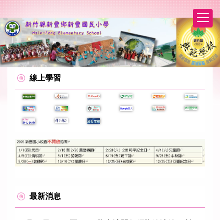
跳
到
主
要
內
容
區
線上學習
最新消息