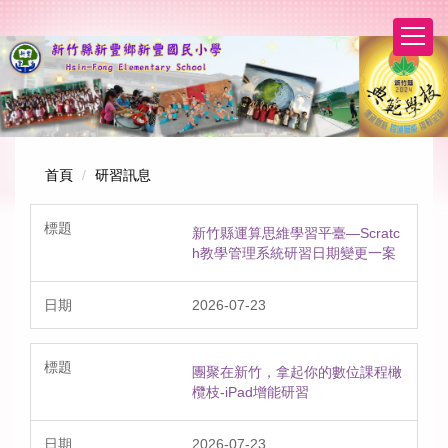
跳
到
主
要
內
容
區
首頁
研習訊息
新竹縣運算思維學習平臺—Scratc
h教學管理系統研習日期變更一案
2026-07-23
團聚在新竹，拿起你的數位課程橄
欖枝-iPad增能研習
2026-07-23