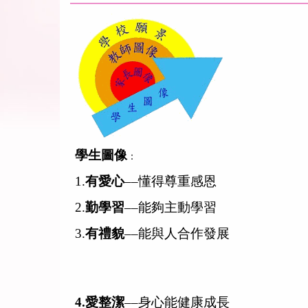
學生圖像
：
1.
有愛心
––懂得尊重感恩
2.
勤學習
––能夠主動學習
3.
有禮貌
––能與人合作發展
4.愛整潔
––身心能健康成長