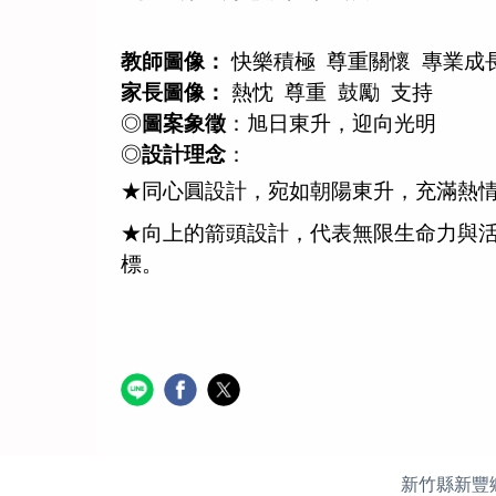
教師圖像：
快樂積極
尊重關懷
專業成
家長圖像：
熱忱
尊重
鼓勵
支持
◎
圖案象徵
：旭日東升，迎向光明
◎
設計理念
：
★同心圓設計，宛如朝陽東升，充滿熱
★向上的箭頭設計，代表無限生命力與
標。
新竹縣新豐