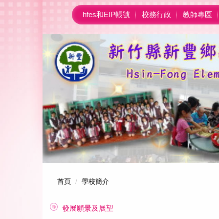
跳
hfes和EIP帳號
校務行政
教師專區
到
主
要
內
容
區
首頁
學校簡介
發展願景及展望