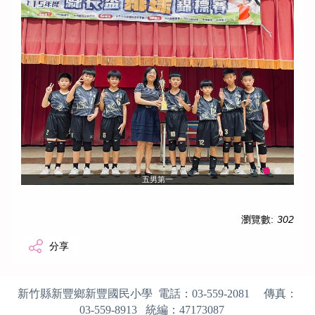
五男第一
瀏覽數:
302
分享
新竹縣新豐鄉新豐國民小學 電話：
03-559-2081
傳真：
03-559-8913
統編：
47173087