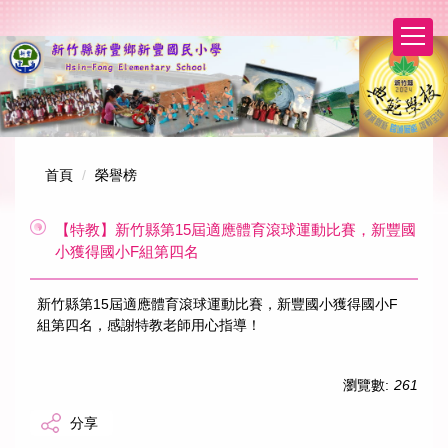
跳
到
主
要
內
容
區
首頁
榮譽榜
【特教】新竹縣第15屆適應體育滾球運動比賽，新豐國
小獲得國小F組第四名
新竹縣第15屆適應體育滾球運動比賽，新豐國小獲得國小F
組第四名，感謝特教老師用心指導！
瀏覽數:
261
分享