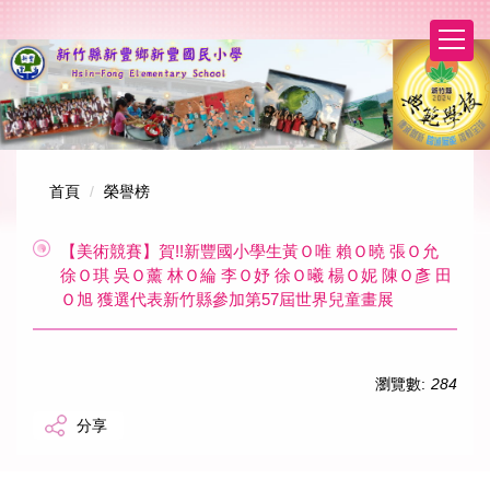
跳
到
主
要
內
容
區
首頁
榮譽榜
【美術競賽】賀!!新豐國小學生黃Ｏ唯 賴Ｏ曉 張Ｏ允
徐Ｏ琪 吳Ｏ薰 林Ｏ綸 李Ｏ妤 徐Ｏ曦 楊Ｏ妮 陳Ｏ彥 田
Ｏ旭 獲選代表新竹縣參加第57屆世界兒童畫展
瀏覽數:
284
分享