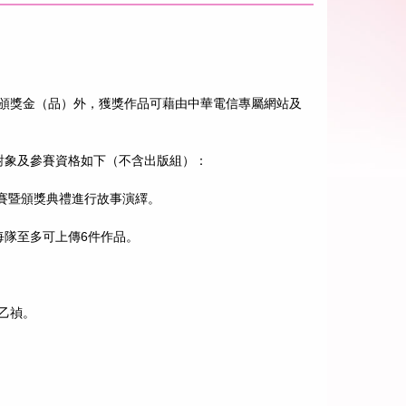
頒獎金（品）外，獲獎作品可藉由中華電信專屬網站及
o。各組徵件對象及參賽資格如下（不含出版組）：
決賽暨頒獎典禮進行故事演繹。
每隊至多可上傳6件作品。
乙禎。