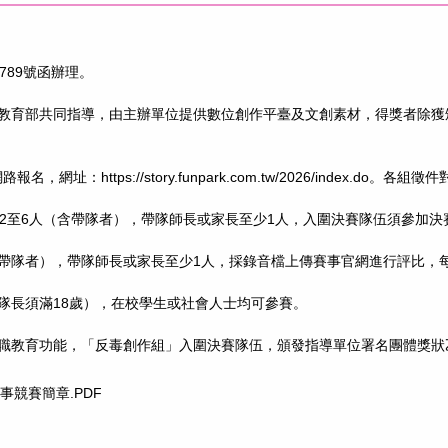
1789號函辦理。
教育部共同指導，由主辦單位提供數位創作平臺及文創素材，得獎者除獲
址：https://story.funpark.com.tw/2026/index.d
每隊2至6人（含帶隊者），帶隊師長或家長至少1人，入圍決賽隊伍須參加
（含帶隊者），帶隊師長或家長至少1人，採錄音檔上傳賽事官網進行評比，
（隊長須滿18歲），在校學生或社會人士均可參賽。
職教育功能，「反毒創作組」入圍決賽隊伍，頒發指導單位署名團體獎狀
事競賽簡章.PDF