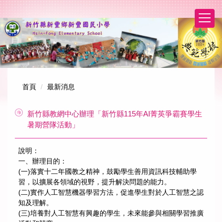
跳
到
主
要
內
容
區
首頁
最新消息
新竹縣教網中心辦理「新竹縣115年AI菁英爭霸賽學生
暑期營隊活動」
說明：
一、辦理目的：
(一)落實十二年國教之精神，鼓勵學生善用資訊科技輔助學
習，以擴展各領域的視野，提升解決問題的能力。
(二)實作人工智慧機器學習方法，促進學生對於人工智慧之認
知及理解。
(三)培養對人工智慧有興趣的學生，未來能參與相關學習推廣