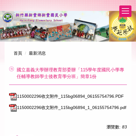
跳
到
主
要
內
容
區
首頁
最新消息
國立嘉義大學辦理教育部委辦「115學年度國民小學專
任輔導教師學士後教育學分班」簡章1份
1150002296收文附件_115bg06894_06155754796.PDF
1150002296收文附件_115bg06894_1_06155754796.pdf
瀏覽數:
83