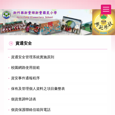
跳
到
主
要
內
容
區
資通安全
資通安全管理系統實施原則
校園網路使用規範
資安事件通報程序
保有及管理個人資料之項目彙整表
個資查調申請表
個資保護聯絡信箱與電話