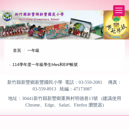
跳
到
主
要
內
容
區
首頁
一年級
114學年度一年級學生hfes和EIP帳號
新竹縣新豐鄉新豐國民小學 電話：
03-559-2081
傳真：
03-559-8913
統編：
47173087
地址：
30441
新竹縣新豐鄉重興村明德巷13號 (建議使用
Chrome、Edge、Safari、Firefox
瀏覽器)